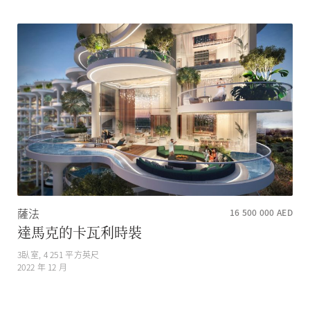
薩法
16 500 000
AED
達馬克的卡瓦利時裝
3
臥室,
4 251
平方英尺
2022 年 12 月