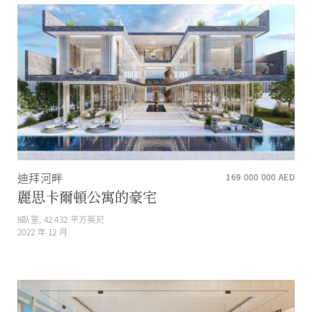
迪拜河畔
169 000 000
AED
麗思卡爾頓公寓的豪宅
8
臥室,
42 432
平方英尺
2022 年 12 月