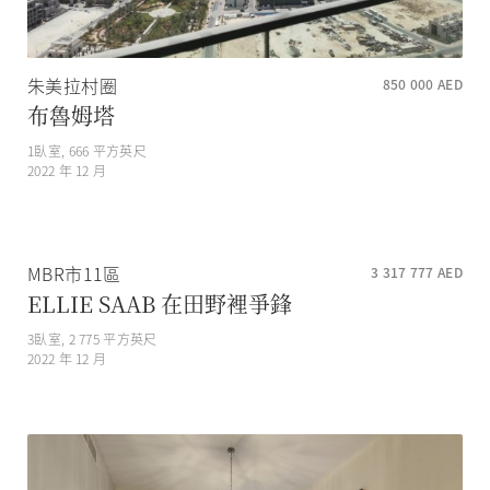
朱美拉村圈
850 000
AED
布魯姆塔
1
臥室,
666
平方英尺
2022 年 12 月
MBR市11區
3 317 777
AED
ELLIE SAAB 在田野裡爭鋒
3
臥室,
2 775
平方英尺
2022 年 12 月