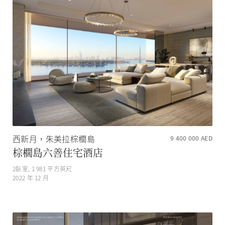
西新月，朱美拉棕櫚島
9 400 000
AED
棕櫚島六善住宅酒店
2
臥室,
1 981
平方英尺
2022 年 12 月