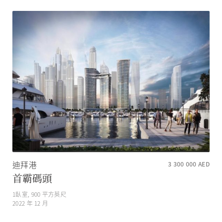
迪拜港
3 300 000
AED
首霸碼頭
1
臥室,
900
平方英尺
2022 年 12 月