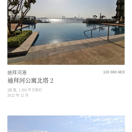
迪拜河港
120 000
AED
迪拜河公寓北塔 2
2
臥室,
1 200
平方英尺
2022 年 12 月