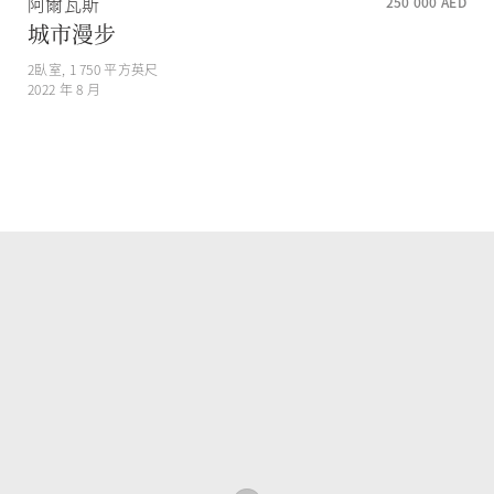
阿爾瓦斯
250 000
AED
城市漫步
2
臥室,
1 750
平方英尺
2022 年 8 月