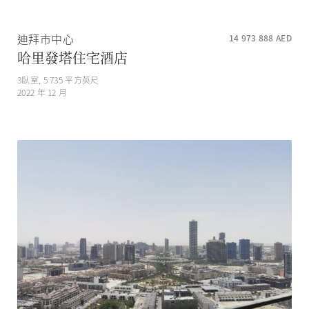
迪拜市中心
14 973 888
AED
哈里發塔住宅酒店
3
臥室,
5 735
平方英尺
2022 年 12 月