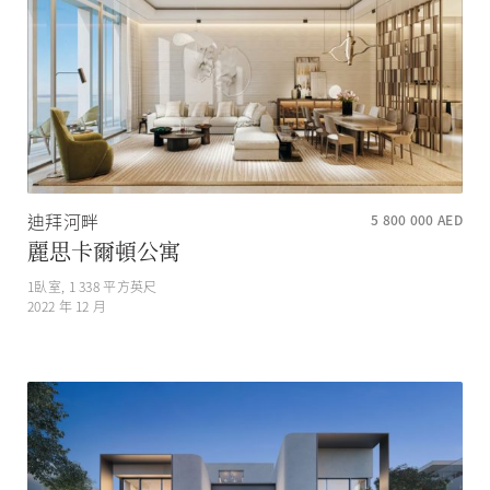
迪拜河畔
5 800 000
AED
麗思卡爾頓公寓
1
臥室,
1 338
平方英尺
2022 年 12 月