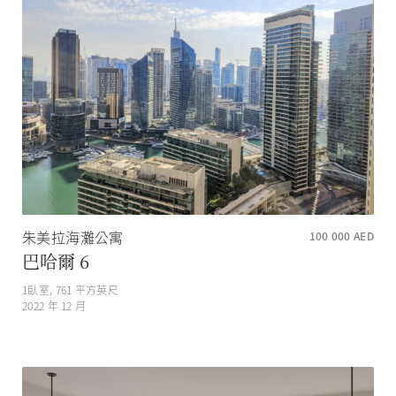
朱美拉海灘公寓
100 000
AED
巴哈爾 6
1
臥室,
761
平方英尺
2022 年 12 月