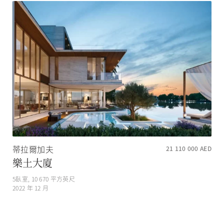
蒂拉爾加夫
21 110 000
AED
樂土大廈
5
臥室,
10 670
平方英尺
2022 年 12 月