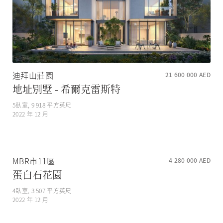
迪拜山莊園
21 600 000
AED
地址別墅 - 希爾克雷斯特
5
臥室,
9 918
平方英尺
2022 年 12 月
MBR市11區
4 280 000
AED
蛋白石花園
4
臥室,
3 507
平方英尺
2022 年 12 月