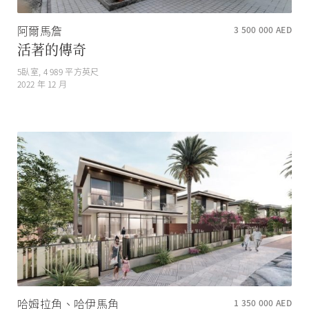
阿爾馬詹
3 500 000
AED
活著的傳奇
5
臥室,
4 989
平方英尺
2022 年 12 月
哈姆拉角、哈伊馬角
1 350 000
AED