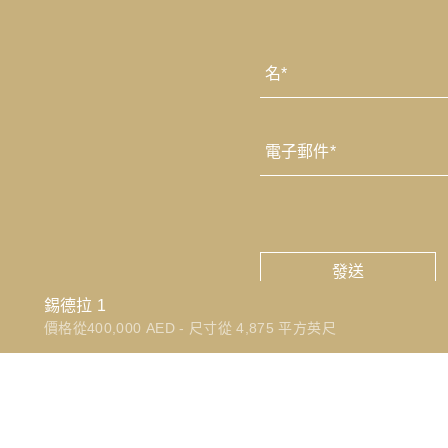
姓
名
*
第
一
電
子
的
郵
件
驗
*
證
碼
錫德拉 1
價格從
400,000
AED
-
尺寸從
4,875
平方英尺