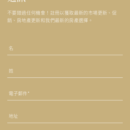
不要錯過任何機會！註冊以獲取最新的市場更新、促
銷、房地產更新和我們最新的房產選擇。
姓
名
第
一
的
最
後
電
子
的
郵
件
地
*
址