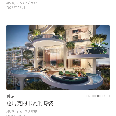
4
臥室,
5 353
平方英尺
2022 年 12 月
薩法
16 500 000
AED
達馬克的卡瓦利時裝
3
臥室,
4 251
平方英尺