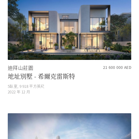
迪拜山莊園
21 600 000
AED
地址別墅 - 希爾克雷斯特
5
臥室,
9 918
平方英尺
2022 年 12 月