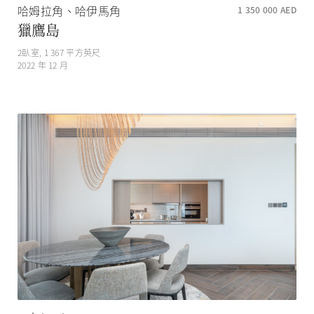
哈姆拉角、哈伊馬角
1 350 000
AED
獵鷹島
2
臥室,
1 367
平方英尺
2022 年 12 月