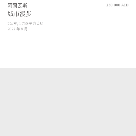
阿爾瓦斯
250 000
AED
城市漫步
2
臥室,
1 750
平方英尺
2022 年 8 月