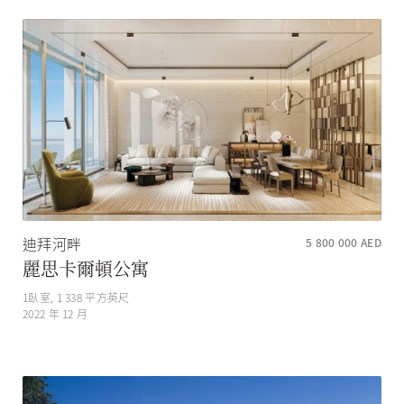
迪拜河畔
5 800 000
AED
麗思卡爾頓公寓
1
臥室,
1 338
平方英尺
2022 年 12 月