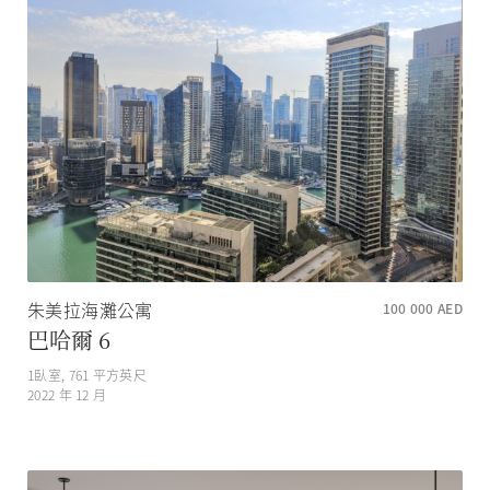
朱美拉海灘公寓
100 000
AED
巴哈爾 6
1
臥室,
761
平方英尺
2022 年 12 月