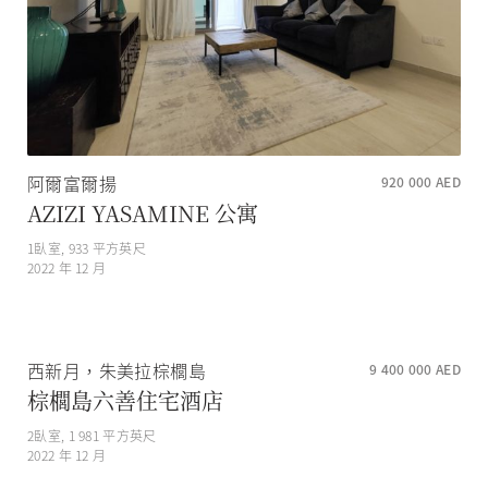
阿爾富爾揚
920 000
AED
AZIZI YASAMINE 公寓
1
臥室,
933
平方英尺
2022 年 12 月
西新月，朱美拉棕櫚島
9 400 000
AED
棕櫚島六善住宅酒店
2
臥室,
1 981
平方英尺
2022 年 12 月