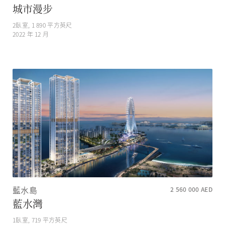
城市漫步
2
臥室,
1 890
平方英尺
2022 年 12 月
藍水島
2 560 000
AED
藍水灣
1
臥室,
719
平方英尺