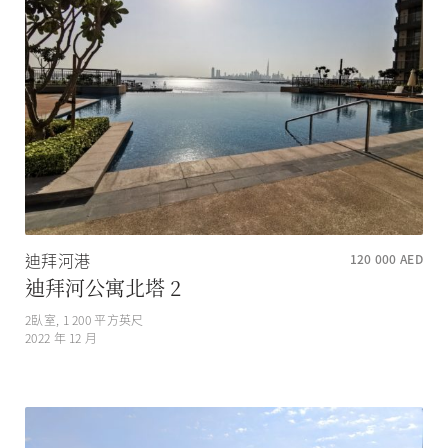
迪拜河港
120 000
AED
迪拜河公寓北塔 2
2
臥室,
1 200
平方英尺
2022 年 12 月