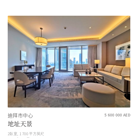
迪拜市中心
5 600 000
AED
地址天景
2
臥室,
1 700
平方英尺