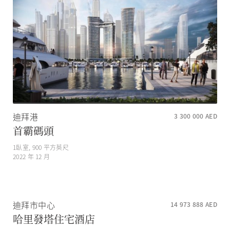
迪拜港
3 300 000
AED
首霸碼頭
1
臥室,
900
平方英尺
2022 年 12 月
迪拜市中心
14 973 888
AED
哈里發塔住宅酒店