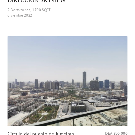
DIRECCIÓN SKYVIEW
2
Dormitorios,
1 700
SQFT
diciembre 2022
Círculo del pueblo de Jumeirah
DEA
850 000