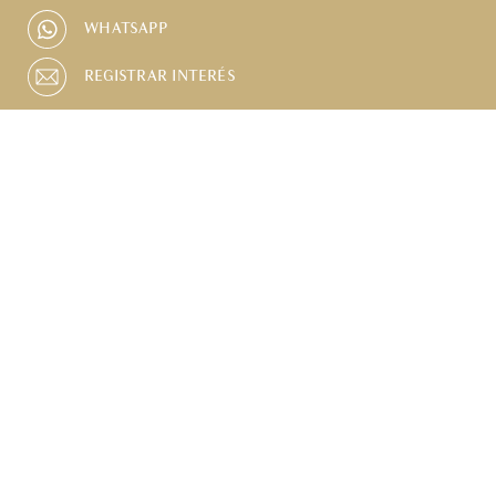
WHATSAPP
REGISTRAR INTERÉS
PISCINA
ESTACIONAMIENTO
BALCÓN PRIVADO
GIMNASIO COMPARTIDO
DESCRIPCIÓN