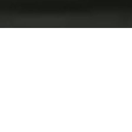
عقارات OFF-PLAN
يعد شراء العقارات على الخارطة في دبي خيارًا
جذابًا بين المستثمرين. تشمل فوائد الشراء في
وقت مبكر من التطوير تأمين قطعة أرض كبيرة ،
بالإضافة إلى تأمين سعر يكون عادة أقل من سعر
السوق.
يمكن أن يقدم لك ألكسندر فرانك أفضل المشاريع
التي تحت الانشاء في دبي من كبار المطورين مثل