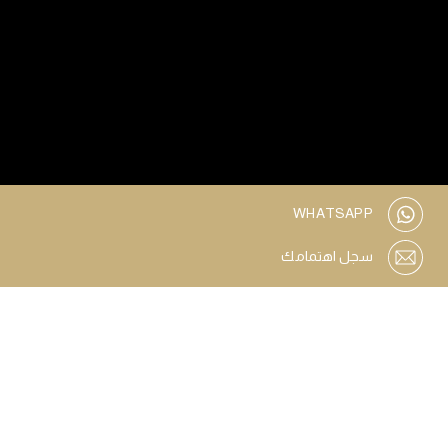
WHATSAPP
سجل اهتمامك
حمام السباحة
مصعد
مكان لركن السيارات
شرفة خاصة