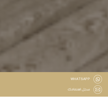
WHATSAPP
سجل اهتمامك
حمام السباحة
مكان لركن السيارات