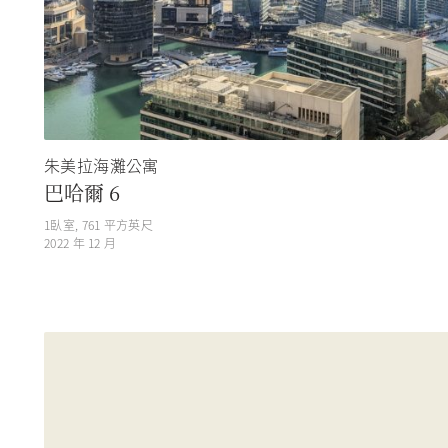
朱美拉海灘公寓
巴哈爾 6
1
臥室,
761
平方英尺
2022 年 12 月