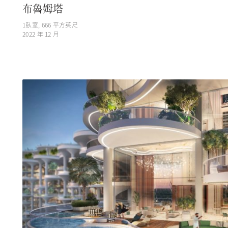
布魯姆塔
1
臥室,
666
平方英尺
2022 年 12 月