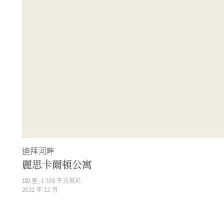
迪拜河畔
麗思卡爾頓公寓
1
臥室,
1 338
平方英尺
2022 年 12 月