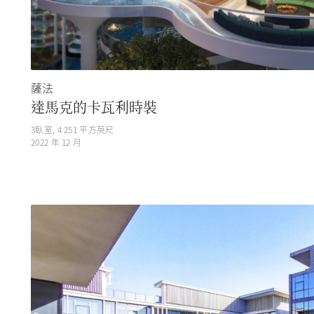
薩法
達馬克的卡瓦利時裝
3
臥室,
4 251
平方英尺
2022 年 12 月