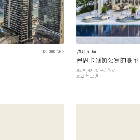
迪拜河畔
100 000
AED
麗思卡爾頓公寓的豪宅
8
臥室,
42 432
平方英尺
2022 年 12 月