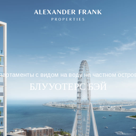
партаменты с видом на воду на частном остро
БЛУУОТЕРС БЭЙ