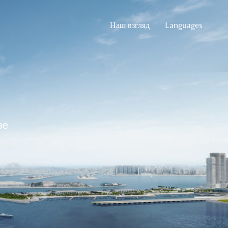
Наш взгляд
Languages
Russian
English
Arabic
German
French
Spanish
ве
Chinese