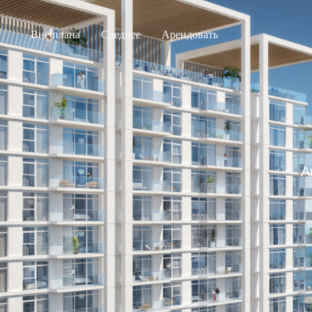
Вне плана
Среднее
Арендовать
А