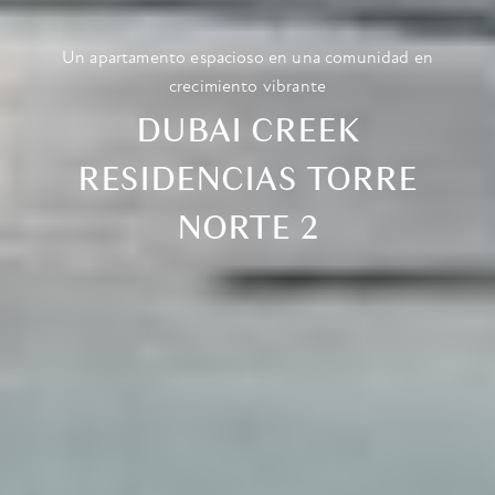
Un apartamento espacioso en una comunidad en
crecimiento vibrante
DUBAI CREEK
RESIDENCIAS TORRE
NORTE 2