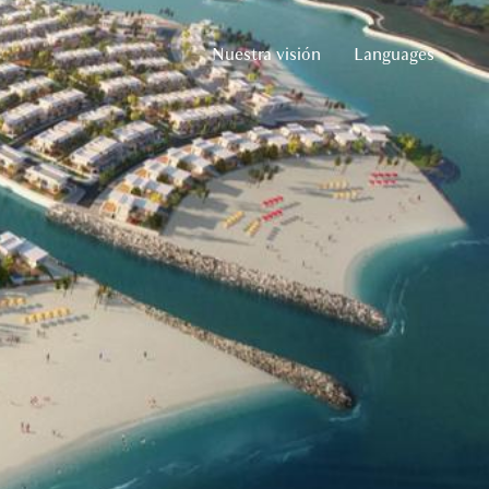
Nuestra visión
Languages
Spanish
English
Arabic
Russian
German
French
Chinese