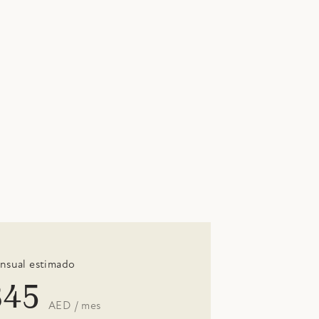
nsual estimado
845
AED / mes