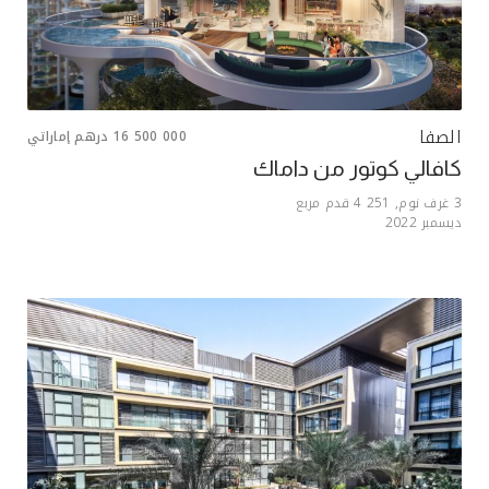
الصفا
16 500 000
درهم إماراتي
كافالي كوتور من داماك
3
غرف نوم,
4 251
قدم مربع
ديسمبر 2022