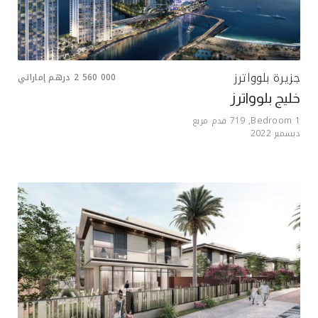
جزيرة بلوواترز
2 560 000
درهم إماراتي
خليج بلوواترز
1
Bedroom,
719
قدم مربع
ديسمبر 2022