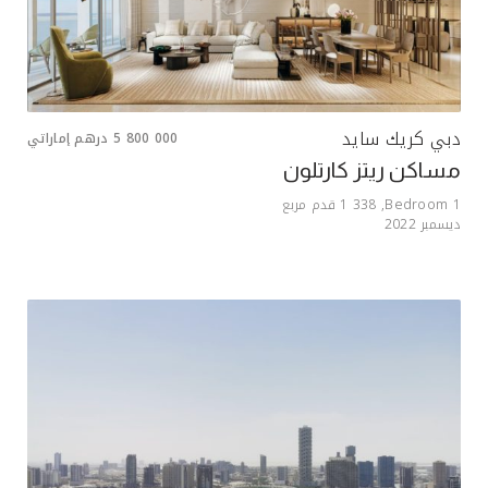
دبي كريك سايد
5 800 000
درهم إماراتي
مساكن ريتز كارتلون
1
Bedroom,
1 338
قدم مربع
ديسمبر 2022