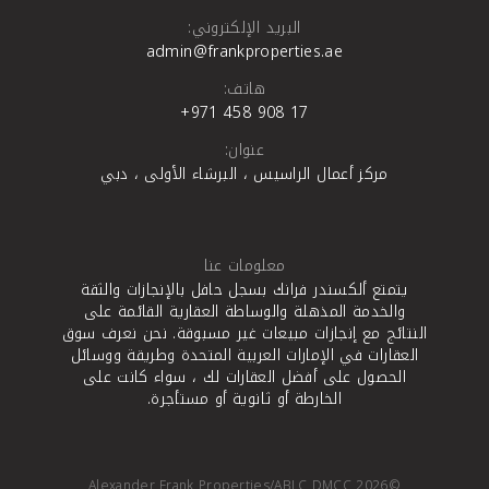
البريد الإلكتروني:
admin@frankproperties.ae
هاتف:
+971 458 908 17
عنوان:
مركز أعمال الراسيس ، البرشاء الأولى ، دبي
معلومات عنا
يتمتع ألكسندر فرانك بسجل حافل بالإنجازات والثقة
والخدمة المذهلة والوساطة العقارية القائمة على
النتائج مع إنجازات مبيعات غير مسبوقة. نحن نعرف سوق
العقارات في الإمارات العربية المتحدة وطريقة ووسائل
الحصول على أفضل العقارات لك ، سواء كانت على
الخارطة أو ثانوية أو مستأجرة.
©Alexander Frank Properties/ABLC DMCC 2026