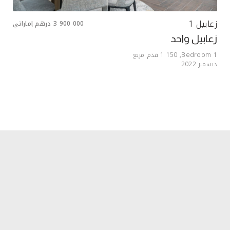
زعابيل 1
3 900 000
درهم إماراتي
زعابيل واحد
1
Bedroom,
1 150
قدم مربع
ديسمبر 2022