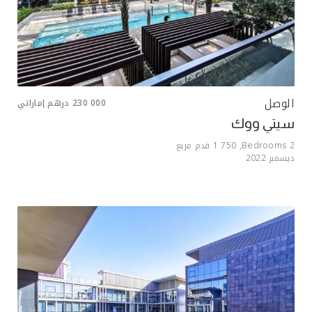
الوصل
230 000
درهم إماراتي
سيتي ووك
2
Bedrooms,
1 750
قدم مربع
ديسمبر 2022