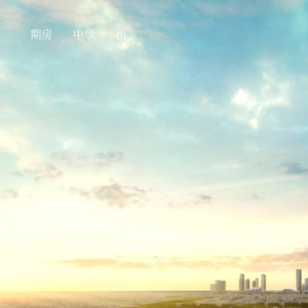
期房
中學
租