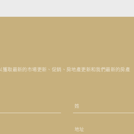
以獲取最新的市場更新、促銷、房地產更新和我們最新的房產
最
後
地
址
的