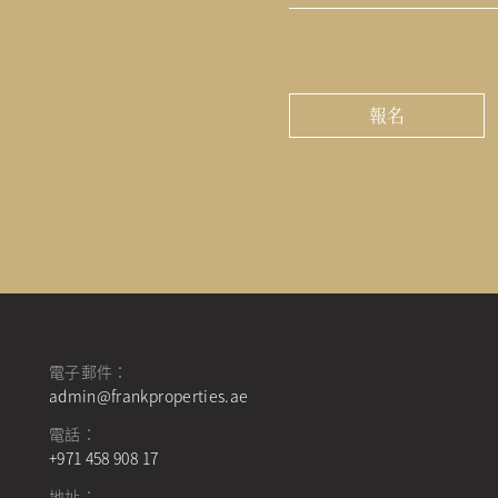
郵
件
驗
*
證
碼
電子郵件：
admin@frankproperties.ae
電話：
+971 458 908 17
地址：