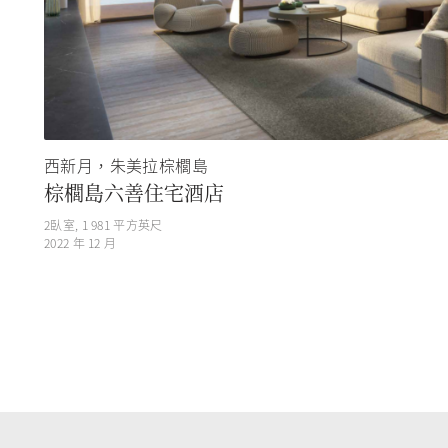
西新月，朱美拉棕櫚島
棕櫚島六善住宅酒店
2
臥室,
1 981
平方英尺
2022 年 12 月