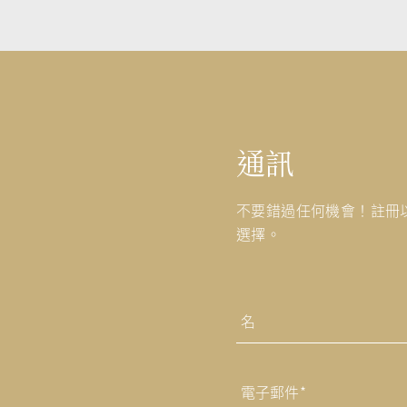
通訊
不要錯過任何機會！註冊
選擇。
姓
名
第
一
電
子
的