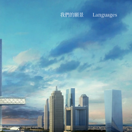
我們的願景
Languages
Chinese
English
Arabic
Russian
German
French
Spanish