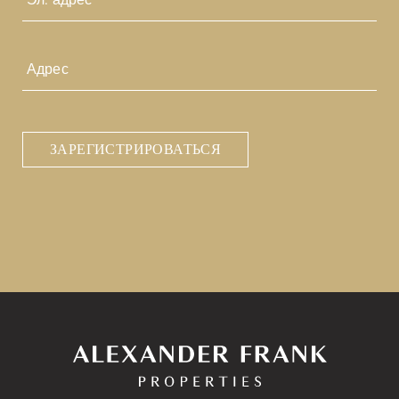
почта
*
Адрес
CAPTCHA