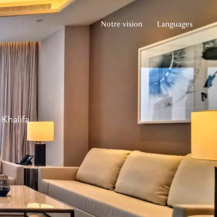
Notre vision
Languages
French
English
Arabic
Russian
German
Spanish
Khalifa
Chinese