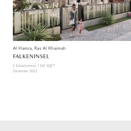
Al Hamra, Ras Al Khaimah
FALKENINSEL
2
Schlafzimmer,
1 367
SQFT
Dezember 2022