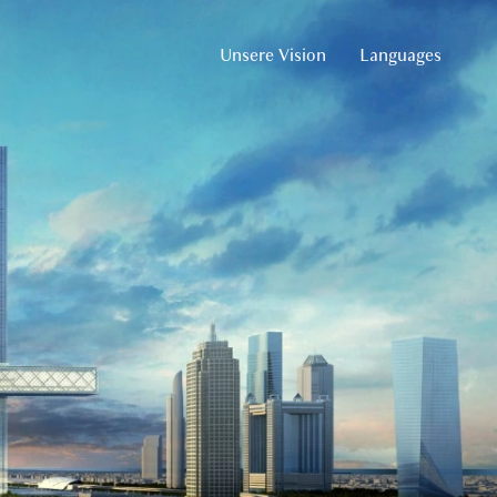
Unsere Vision
Languages
German
English
Arabic
Russian
French
Spanish
Chinese